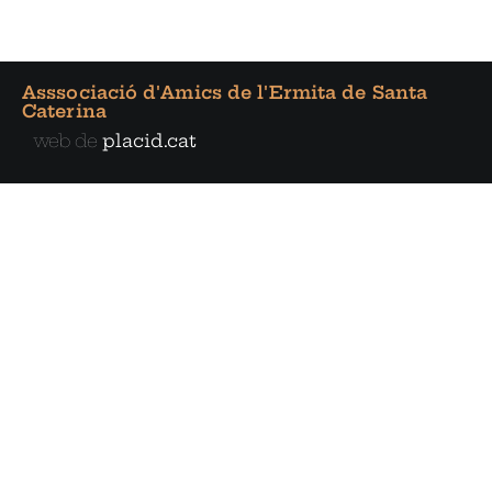
Asssociació d'Amics de l'Ermita de Santa
Caterina
web de
placid.cat