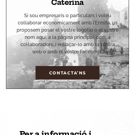
Caterina
Si sou empresaris o particulars i voleu
col·laborar econòmicament amb l’Ermita, us
proposem posar el vostre logotip o el vostre
nom aquí, a la pàgina principal, com a
col·laboradors, i enllaçar-lo amb la vostra
web o amb el vostre Facebook.
CONTACTA'NS
Per a informació i