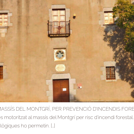
SSÍS DEL MONTGRÍ, PER PREVENCIÓ D’INCENDIS FOREST
és motoritzat al massís del Montgrí per risc d’incendi forestal
lògiques ho permetin. […]